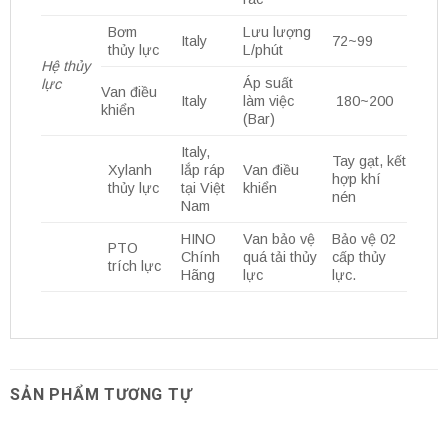
Bơm
Lưu lượng
Italy
72~99
thủy lực
L/phút
Hệ thủy
Áp suất
lực
Van điều
Italy
làm việc
180~200
khiển
(Bar)
Italy,
Tay gạt, kết
Xylanh
lắp ráp
Van điều
hợp khí
thủy lực
tại Việt
khiển
nén
Nam
HINO
Van bảo vệ
Bảo vệ 02
PTO
Chính
quá tải thủy
cấp thủy
trích lực
Hãng
lực
lực.
SẢN PHẨM TƯƠNG TỰ