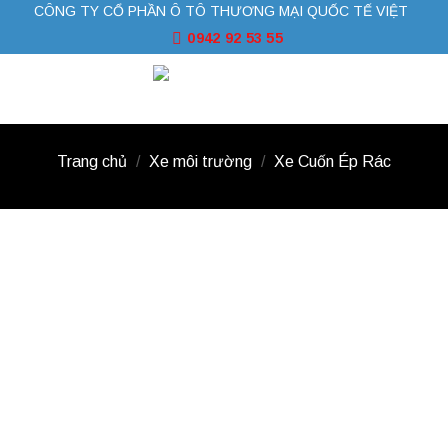
CÔNG TY CỔ PHẦN Ô TÔ THƯƠNG MẠI QUỐC TẾ VIỆT
Skip
to
0942 92 53 55
content
Trang chủ
/
Xe môi trường
/
Xe Cuốn Ép Rác