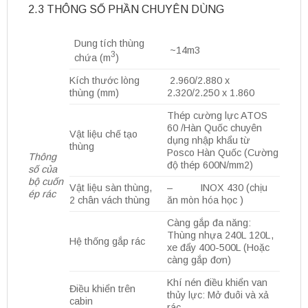
2.3 THÔNG SỐ PHẦN CHUYÊN DÙNG
Dung tích thùng
~14m3
3
chứa (m
)
Kích thước lòng
2.960/2.880 x
thùng (mm)
2.320/2.250 x 1.860
Thép cường lực ATOS
60 /Hàn Quốc chuyên
Vật liệu chế tạo
dụng nhập khẩu từ
thùng
Posco Hàn Quốc (Cường
Thông
độ thép 600N/mm2)
số của
bộ cuốn
Vật liệu sàn thùng,
– INOX 430 (chịu
ép rác
2 chân vách thùng
ăn mòn hóa học )
Càng gắp đa năng:
Thùng nhựa 240L 120L,
Hệ thống gắp rác
xe đẩy 400-500L (Hoặc
càng gắp đơn)
Khí nén điều khiển van
Điều khiển trên
thủy lực: Mở đuôi và xả
cabin
rác