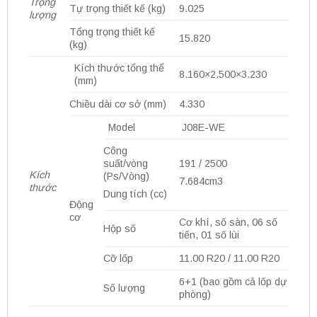
Trọng
Tự trọng thiết kế (kg)
9.025
lượng
Tổng trọng thiết kế
15.820
(kg)
Kích thước tổng thể
8.160×2.500×3.230
(mm)
Chiều dài cơ sở (mm)
4.330
Model
J08E-WE
Công
suất/vòng
191 / 2500
Kích
(Ps/Vòng)
7.684cm3
thước
Dung tích (cc)
Động
cơ
Cơ khí, số sàn, 06 số
Hộp số
tiến, 01 số lùi
Cỡ lốp
11.00 R20 / 11.00 R20
6+1 (bao gồm cả lốp dự
Số lượng
phòng)