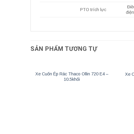
Điề
PTO trích lực
điện
SẢN PHẨM TƯƠNG TỰ
Xe Cuốn Ép Rác Thaco Ollin 720 E4 –
Xe C
10.5khối