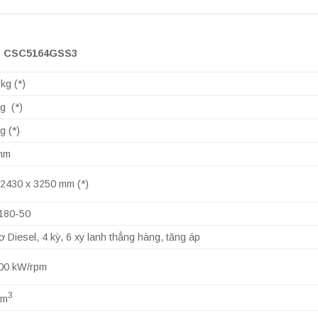
 CSC5164GSS3
kg (*)
g (*)
g (*)
mm
 2430 x 3250 mm (*)
180-50
 Diesel, 4 kỳ, 6 xy lanh thẳng hàng, tăng áp
00 kW/rpm
3
cm