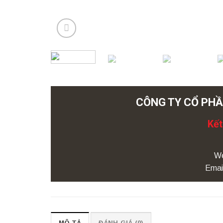
CÔNG TY CỔ PHẦ
Kết
We
Emai
MÔ TẢ
ĐÁNH GIÁ (0)