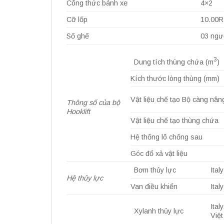
Công thức bánh xe
4×2
Cỡ lốp
10.00R
Số ghế
03 ngư
3
Dung tích thùng chứa (m
)
Kích thước lòng thùng (mm)
Vật liệu chế tạo Bộ càng nân
Thông số của bộ
Hooklift
Vật liệu chế tạo thùng chứa
Hệ thống lô chống sau
Góc đổ xả vật liệu
Bơm thủy lực
Italy
Hệ thủy lực
Van điều khiển
Italy
Italy
Xylanh thủy lực
Việ