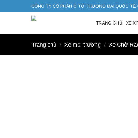
Skip
CÔNG TY CỔ PHẦN Ô TÔ THƯƠNG MẠI QUỐC TẾ 
to
content
TRANG CHỦ
XE X
Trang chủ
/
Xe môi trường
/
Xe Chở Rác