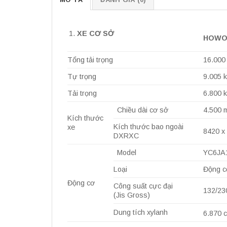
XE CƠ SỞ
HOWO
Tổng tải trọng
16.000 
Tự trọng
9.005 k
Tải trọng
6.800 k
Chiều dài cơ sở
4.500 
Kích thước
Kích thước bao ngoài
xe
8420 x
DXRXC
Model
YC6JA
Loại
Động cơ
Động cơ
Công suất cực đại
132/23
(Jis Gross)
Dung tích xylanh
6.870 