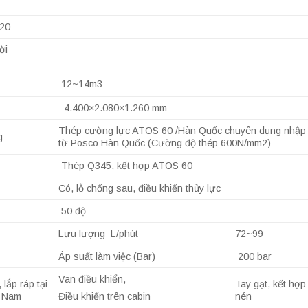
20
ời
12~14m3
4.400×2.080×1.260 mm
Thép cường lực ATOS 60 /Hàn Quốc chuyên dụng nhập
g
từ Posco Hàn Quốc (Cường độ thép 600N/mm2)
Thép Q345, kết hợp ATOS 60
Có, lỗ chống sau, điều khiển thủy lực
50 độ
Lưu lượng L/phút
72~99
Áp suất làm việc (Bar)
200 bar
Van điều khiển,
, lắp ráp tại
Tay gạt, kết hợp
t Nam
nén
Điều khiển trên cabin