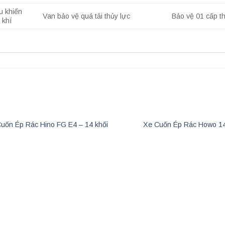
u khiển
Van bảo vệ quá tải thủy lực
Bảo vệ 01 cấp th
 khí
uốn Ép Rác Hino FG E4 – 14 khối
Xe Cuốn Ép Rác Howo 14