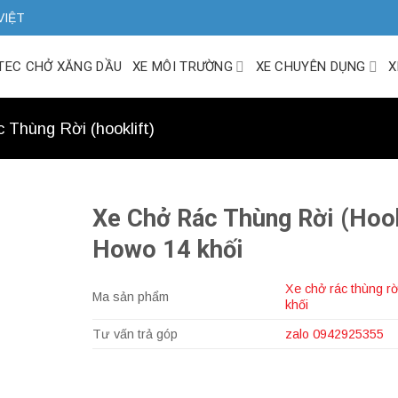
VIỆT
ITEC CHỞ XĂNG DẦU
XE MÔI TRƯỜNG
XE CHUYÊN DỤNG
X
 Thùng Rời (hooklift)
Xe Chở Rác Thùng Rời (Hook
Howo 14 khối
Xe chở rác thùng r
Ma sản phẩm
khối
Tư vấn trả góp
zalo 0942925355