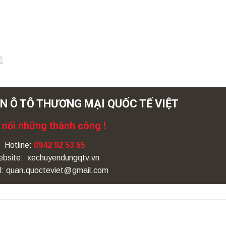
N Ô TÔ THƯƠNG MẠI QUỐC TẾ VIỆT
 nối những thành công !
Hotline:
0942 92 53 55
bsite: xechuyendungqtv.vn
l: quan.quocteviet@gmail.com