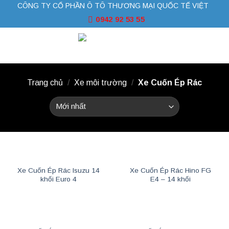
CÔNG TY CỔ PHẦN Ô TÔ THƯƠNG MẠI QUỐC TẾ VIỆT
Skip
to
0942 92 53 55
content
Trang chủ
/
Xe môi trường
/
Xe Cuốn Ép Rác
Xe Cuốn Ép Rác Isuzu 14
Xe Cuốn Ép Rác Hino FG
khối Euro 4
E4 – 14 khối