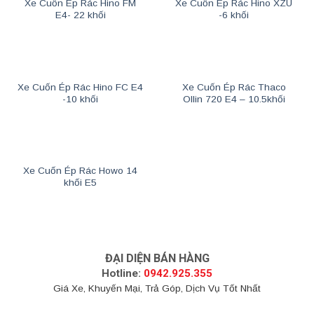
Xe Cuốn Ép Rác Hino FM
Xe Cuốn Ép Rác Hino XZU
E4- 22 khối
-6 khối
Xe Cuốn Ép Rác Hino FC E4
Xe Cuốn Ép Rác Thaco
-10 khối
Ollin 720 E4 – 10.5khối
Xe Cuốn Ép Rác Howo 14
khối E5
ĐẠI DIỆN BÁN HÀNG
Hotline:
0942.925.355
Giá Xe, Khuyến Mại, Trả Góp, Dịch Vụ Tốt Nhất