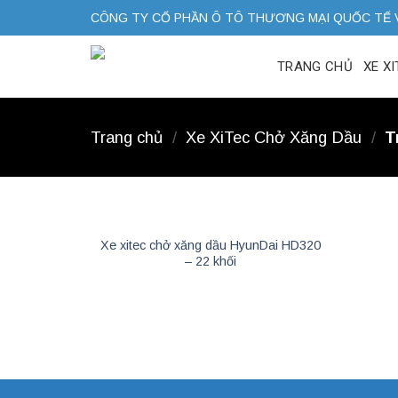
Skip
CÔNG TY CỔ PHẦN Ô TÔ THƯƠNG MẠI QUỐC TẾ 
to
content
TRANG CHỦ
XE X
Trang chủ
/
Xe XiTec Chở Xăng Dầu
/
T
Xe xitec chở xăng dầu HyunDai HD320
– 22 khối