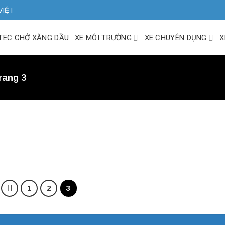
VIỆT
ITEC CHỞ XĂNG DẦU
XE MÔI TRƯỜNG
XE CHUYÊN DỤNG
X
rang 3
1
2
3